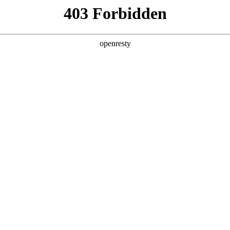
首页
关于我们
新闻与活动
资料下载
ESG
s, RDCs)
生物大分子
多肽和寡核苷酸
产品