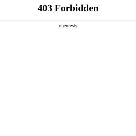
首页
关于我们
新闻与活动
资料
DCs)
生物大分子
多肽和寡核苷酸
产品
技术平
物成功商业化的关键环节。大分子生物药物的复杂结构特性，使
衡难题以及严格的合规要求。
深厚的专业知识和先进的技术，根据您在不同发展阶段的需求，
cal candidate compounds，PCC）制备到最终患者应